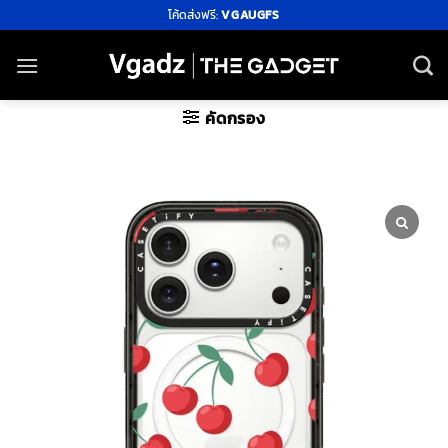
ข้าม
โค้ดส่งฟรี:
VGAUGFS
ไป
ยัง
เนื้อหา
คัดกรอง