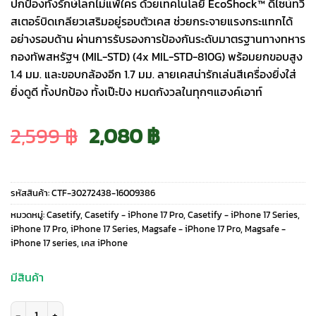
ปกป้องทั้งรักษ์โลกไม่แพ้ใคร ด้วยเทคโนโลยี EcoShock™ ดีไซน์ทวิ
สเตอร์บิดเกลียวเสริมอยู่รอบตัวเคส ช่วยกระจายแรงกระแทกได้
อย่างรอบด้าน ผ่านการรับรองการป้องกันระดับมาตรฐานทางทหาร
กองทัพสหรัฐฯ (MIL-STD) (4x MIL-STD-810G) พร้อมยกขอบสูง
1.4 มม. และขอบกล้องอีก 1.7 มม. ลายเคสน่ารักเล่นสีเครื่องยิ่งใส่
ยิ่งดูดี ทั้งปกป้อง ทั้งเป๊ะปัง หมดกังวลในทุกๆแฮงค์เอาท์
Original
Current
2,599
฿
2,080
฿
price
price
รหัสสินค้า:
CTF-30272438-16009386
was:
is:
หมวดหมู่:
Casetify
,
Casetify - iPhone 17 Pro
,
Casetify - iPhone 17 Series
,
iPhone 17 Pro
,
iPhone 17 Series
,
Magsafe - iPhone 17 Pro
,
Magsafe -
iPhone 17 series
,
เคส iPhone
2,599 ฿.
2,080 ฿.
มีสินค้า
จำนวน Casetify รุ่น Impact Case (Magsafe) - เคส iPhone 17 Pro - ลาย Che