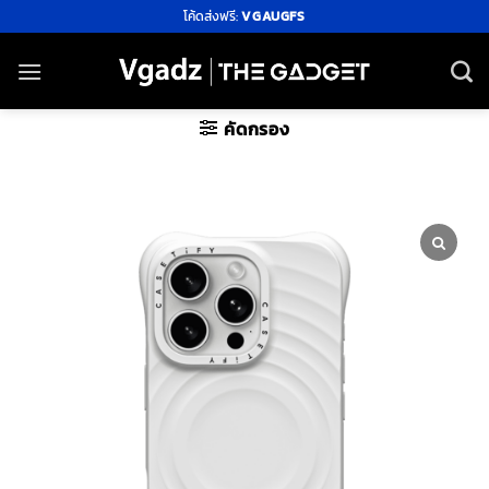
ข้าม
โค้ดส่งฟรี:
VGAUGFS
ไป
ยัง
เนื้อหา
คัดกรอง