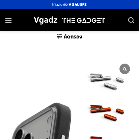
ข้าม
โค้ดส่งฟรี:
VGAUGFS
ไป
ยัง
เนื้อหา
คัดกรอง