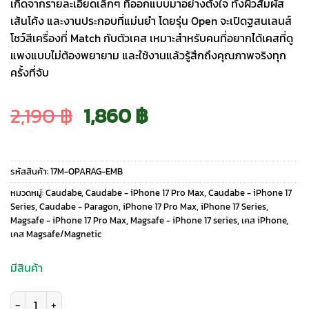
เกิดจากรายละเอียดเล็กๆ ที่ออกแบบมาอย่างตั้งใจ ทั้งผิวสัมผัส
เส้นโค้ง และงานประกอบที่แม่นยำ โดยรุ่น Open จะเปิดฐสนเลนส์
โชว์สีเครื่องที่ Match กับตัวเคส เหมาะสำหรับคนที่อยากได้เคสที่ดู
แพงแบบไม่ต้องพยายาม และใช้งานแล้วรู้สึกถึงคุณภาพจริงทุก
ครั้งที่จับ
Original
Current
2,190
฿
1,860
฿
price
price
รหัสสินค้า:
17M-OPARAG-EMB
was:
is:
หมวดหมู่:
Caudabe
,
Caudabe - iPhone 17 Pro Max
,
Caudabe - iPhone 17
Series
,
Caudabe - Paragon
,
iPhone 17 Pro Max
,
iPhone 17 Series
,
Magsafe - iPhone 17 Pro Max
,
Magsafe - iPhone 17 series
,
เคส iPhone
,
2,190 ฿.
1,860 ฿.
เคส Magsafe/Magnetic
มีสินค้า
จำนวน Caudabe รุ่น Paragon (Open) - เคส iPhone 17 Pro Max - สี Ember 