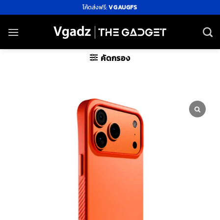
ข้าม
โค้ดส่งฟรี:
VGAUGFS
ไป
ยัง
เนื้อหา
คัดกรอง