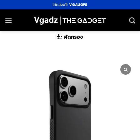
ข้าม
โค้ดส่งฟรี:
VGAUGFS
ไป
ยัง
เนื้อหา
คัดกรอง