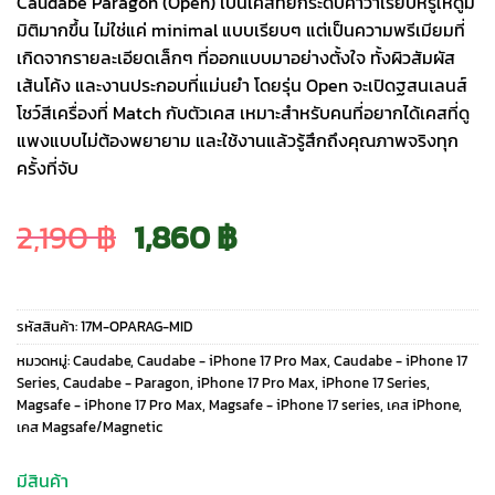
Caudabe Paragon (Open) เป็นเคสที่ยกระดับคำว่าเรียบหรูให้ดูมี
มิติมากขึ้น ไม่ใช่แค่ minimal แบบเรียบๆ แต่เป็นความพรีเมียมที่
เกิดจากรายละเอียดเล็กๆ ที่ออกแบบมาอย่างตั้งใจ ทั้งผิวสัมผัส
เส้นโค้ง และงานประกอบที่แม่นยำ โดยรุ่น Open จะเปิดฐสนเลนส์
โชว์สีเครื่องที่ Match กับตัวเคส เหมาะสำหรับคนที่อยากได้เคสที่ดู
แพงแบบไม่ต้องพยายาม และใช้งานแล้วรู้สึกถึงคุณภาพจริงทุก
ครั้งที่จับ
Original
Current
2,190
฿
1,860
฿
price
price
รหัสสินค้า:
17M-OPARAG-MID
was:
is:
หมวดหมู่:
Caudabe
,
Caudabe - iPhone 17 Pro Max
,
Caudabe - iPhone 17
Series
,
Caudabe - Paragon
,
iPhone 17 Pro Max
,
iPhone 17 Series
,
Magsafe - iPhone 17 Pro Max
,
Magsafe - iPhone 17 series
,
เคส iPhone
,
2,190 ฿.
1,860 ฿.
เคส Magsafe/Magnetic
มีสินค้า