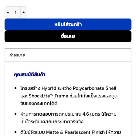
จำนวน Caudabe รุ่น Paragon (Open) - เคส iPhone 17 Pro Max - สี Midnigh
หยิบใส่ตะกร้า
ซื้อเลย
คำอธิบาย
คุณสมบัติสินค้า
โครงสร้าง Hybrid ระหว่าง Polycarbonate Shell
และ ShockLite™ Frame ช่วยให้ทั้งแข็งแรงและดูด
ซับแรงกระแทกได้ดี
ผ่านการทดสอบการตกประมาณ 4.6 เมตร ให้ความ
มั่นใจระดับเคสกันกระแทกจริงจัง
ดีไซน์ผิวแบบ Matte & Pearlescent Finish ให้ความ