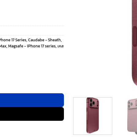
hone 17 Series
,
Caudabe - Sheath
,
 Max
,
Magsafe - iPhone 17 series
,
เคส
 17 Pro Max - สี Canyon ชิ้น