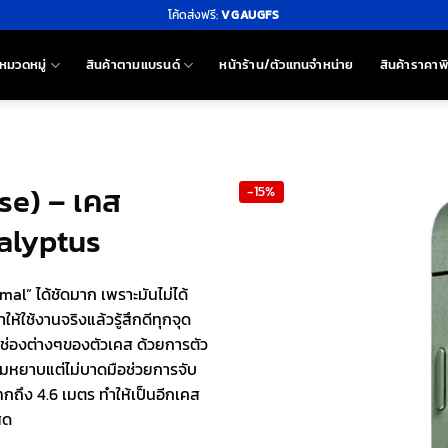
โค้ดส่งฟรี:
VGAUGFS
หมวดหมู่
สินค้าตามแบรนด์
หน้าร้าน/ตัวแทนจำหน่าย
สินค้าราคาพ
se) – เคส
-15%
calyptus
al” ได้ชัดมาก เพราะมันไม่ได้
้ใช้งานจริงแล้วรู้สึกดีทุกจุด
 ช่องต่างๆของตัวเคส ด้วยการตัว
วามหยาบแต่ไม่บาดมือช่วยการจับ
กถึง 4.6 เมตร ทำให้เป็นอีกเคส
ุด