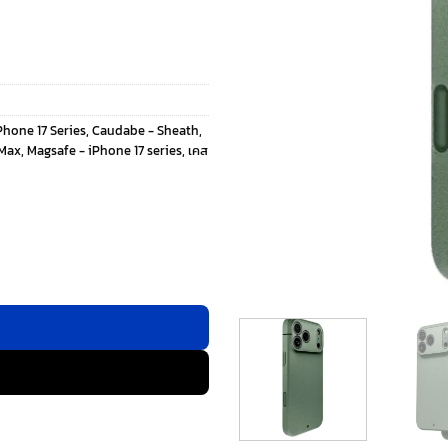
hone 17 Series
,
Caudabe - Sheath
,
 Max
,
Magsafe - iPhone 17 series
,
เคส
 17 Pro Max - สี Eucalyptus ชิ้น