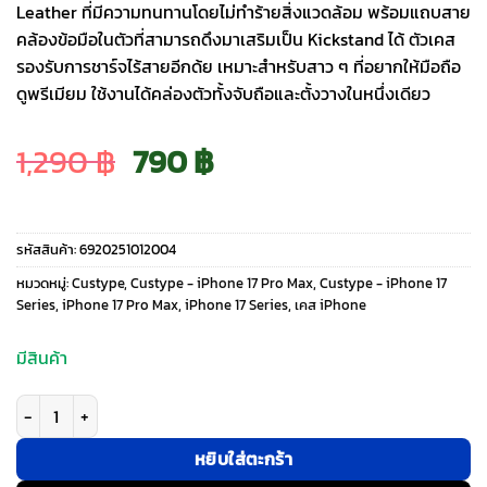
Leather ที่มีความทนทานโดยไม่ทำร้ายสิ่งแวดล้อม พร้อมแถบสาย
คล้องข้อมือในตัวที่สามารถดึงมาเสริมเป็น Kickstand ได้ ตัวเคส
รองรับการชาร์จไร้สายอีกด้ย เหมาะสำหรับสาว ๆ ที่อยากให้มือถือ
ดูพรีเมียม ใช้งานได้คล่องตัวทั้งจับถือและตั้งวางในหนึ่งเดียว
Original
Current
1,290
฿
790
฿
price
price
รหัสสินค้า:
6920251012004
was:
is:
หมวดหมู่:
Custype
,
Custype - iPhone 17 Pro Max
,
Custype - iPhone 17
Series
,
iPhone 17 Pro Max
,
iPhone 17 Series
,
เคส iPhone
1,290 ฿.
790 ฿.
มีสินค้า
จำนวน Custype รุ่น Faux Leather Case with Wrist Stand - เคส iPhone 17 P
หยิบใส่ตะกร้า