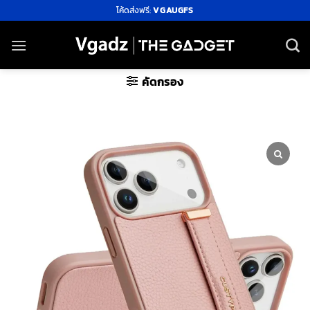
ข้าม
โค้ดส่งฟรี:
VGAUGFS
ไป
ยัง
เนื้อหา
คัดกรอง