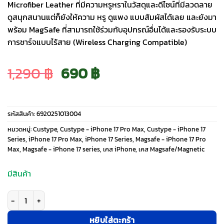
Microfiber Leather ที่มีความหรูหราในวัสดุและดีไซน์ที่มีลวดลาย
ดูสนุกสนานแต่ก็ยังให้ความ หรู ดูแพง แบบสัมผัสได้เลย และยังมา
พร้อม MagSafe ที่สามารถใช้ร่วมกับอุปกรณ์อื่นได้และรองรับระบบ
การชาร์จแบบไร้สาย (Wireless Charging Compatible)
Original
Current
1,290
฿
690
฿
price
price
รหัสสินค้า:
6920251013004
was:
is:
หมวดหมู่:
Custype
,
Custype - iPhone 17 Pro Max
,
Custype - iPhone 17
Series
,
iPhone 17 Pro Max
,
iPhone 17 Series
,
Magsafe - iPhone 17 Pro
Max
,
Magsafe - iPhone 17 series
,
เคส iPhone
,
เคส Magsafe/Magnetic
1,290 ฿.
690 ฿.
มีสินค้า
จำนวน Custype รุ่น Leather Case with Printing (Magsafe) - เคส iPhone 1
หยิบใส่ตะกร้า