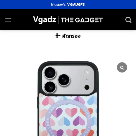
ข้าม
โค้ดส่งฟรี:
VGAUGFS
ไป
ยัง
เนื้อหา
คัดกรอง