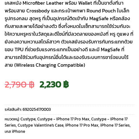
เคสหนัง Microfiber Leather พร้อม Wallet ที่เป็นขาตั้งที่มา
พร้อมสาย Crossbody และกระเป๋าพกพา Round Pouch ใบเล็ก
รูปทรงกลม สุดหรู ที่เป็นอุปกรณ์ติดเข้ากับ MagSafe หรือคล้อง
กับสายสะพายได้อย่าลงตัว ซึ่งทั้งหมดในเซ็ทสามารถใช้ร่วมกันจะ
ให้ความหรูหราในวัสดุและดีไซน์ที่มีลวดลายของหนังที่ หรู ดูแพง ที่
ยังคงความหวานสไตล์สาวๆ ตัวเคสยังรองรับการกันกระแทกด้วย
ขอบ TPU ที่ช่วยรับแรงกระแทกเป็นอย่างดี และมี MagSafe ที่
สามารถใช้ร่วมกับอุปกรณ์อื่นได้และรองรับระบบการชาร์จแบบไร้
สาย (Wireless Charging Compatible)
Original
Current
2,790
฿
2,230
฿
price
price
รหัสสินค้า:
6920254170003
was:
is:
หมวดหมู่:
Custype
,
Custype - iPhone 17 Pro Max
,
Custype - iPhone 17
Series
,
Custype Valentine's Case
,
iPhone 17 Pro Max
,
iPhone 17 Series
,
เคส iPhone
2,790 ฿.
2,230 ฿.