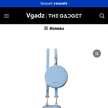
ข้าม
โค้ดส่งฟรี:
VGAUGFS
ไป
ยัง
เนื้อหา
คัดกรอง