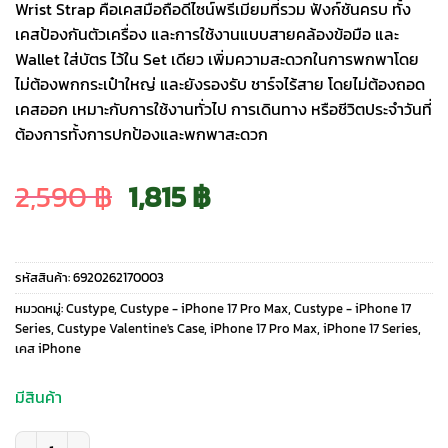
Wrist Strap คือเคสมือถือดีไซน์พรีเมียมที่รวม ฟังก์ชันครบ ทั้ง
เคสป้องกันตัวเครื่อง และการใช้งานแบบสายคล้องข้อมือ และ
Wallet ใส่บัตร ไว้ใน Set เดียว เพิ่มความสะดวกในการพกพาโดย
ไม่ต้องพกกระเป๋าใหญ่ และยังรองรับ ชาร์จไร้สาย โดยไม่ต้องถอด
เคสออก เหมาะกับการใช้งานทั่วไป การเดินทาง หรือชีวิตประจำวันที่
ต้องการทั้งการปกป้องและพกพาสะดวก
Original
Current
2,590
฿
1,815
฿
price
price
รหัสสินค้า:
6920262170003
was:
is:
หมวดหมู่:
Custype
,
Custype - iPhone 17 Pro Max
,
Custype - iPhone 17
Series
,
Custype Valentine's Case
,
iPhone 17 Pro Max
,
iPhone 17 Series
,
เคส iPhone
2,590 ฿.
1,815 ฿.
มีสินค้า
จำนวน Custype รุ่น Lychee Pattern Leather with Pouch & Silk Scarf Wrist