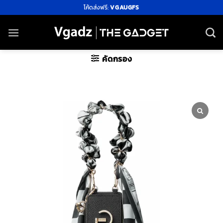
ข้าม
โค้ดส่งฟรี:
VGAUGFS
ไป
ยัง
เนื้อหา
คัดกรอง