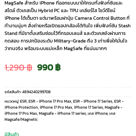
MagSafe สำหรับ iPhone ที่ออกแบบมาให้ครบทั้งฟังก์ชันและ
สไตล์ ตัวเคสเป็น Hybrid PC และ TPU เคลียร์ใส โชว์ดีไซน์
iPhone ได้เต็มตา แต่มาพร้อมฝาปุ่ม Camera Control Button ที่
ทำงานนุ่มๆ สั่งถ่ายหรือเปิดแอปกล้องได้ทันใจ เพิ่มฟังก์ชัน Stash
Stand ที่มีขาตั้งเสริมซ่อนไว้ที่กรอบเลนส์ และตัวเคสยังผ่านการ
ทดสอบ การปกป้องระดับ Military-Grade ถึง 3 เท่าเพื่อให้มั่นใจ
ว่าทนจริง พร้อมระบบแม่เหล็ก MagSafe ที่แน่นมากๆ
Original
Current
1,290
฿
990
฿
price
price
รหัสสินค้า:
4894240299708
was:
is:
หมวดหมู่:
ESR
,
ESR - iPhone 17 Pro Max
,
ESR - iPhone 17 Series
,
ESR -
iPhone Protection
,
iPhone 17 Pro Max
,
iPhone 17 Series
,
Magsafe -
iPhone 17 Pro Max
,
Magsafe - iPhone 17 series
,
เคส iPhone
,
เคส
1,290 ฿.
990 ฿.
Magsafe/Magnetic
มีสินค้า