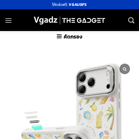
ข้าม
โค้ดส่งฟรี:
VGAUGFS
ไป
ยัง
เนื้อหา
คัดกรอง