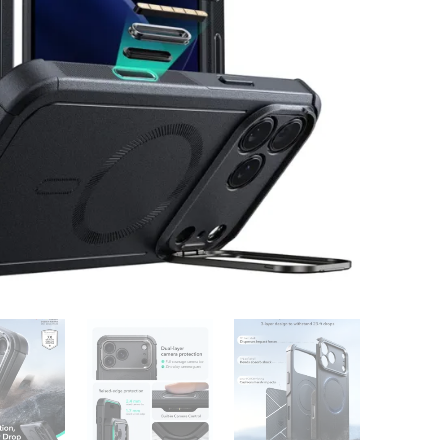
k ชิ้น