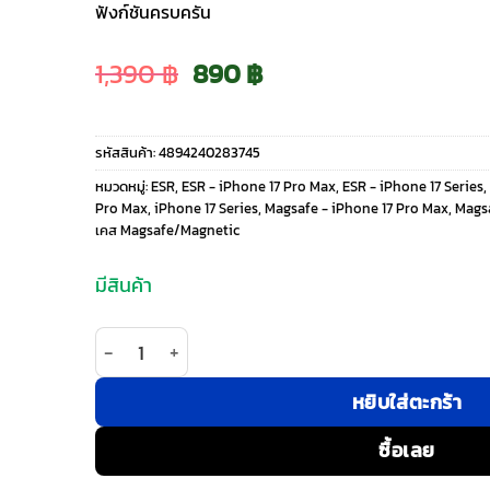
ฟังก์ชันครบครัน
Original
Current
1,390
฿
890
฿
price
price
รหัสสินค้า:
4894240283745
was:
is:
หมวดหมู่:
ESR
,
ESR - iPhone 17 Pro Max
,
ESR - iPhone 17 Series
,
Pro Max
,
iPhone 17 Series
,
Magsafe - iPhone 17 Pro Max
,
Magsa
1,390 ฿.
890 ฿.
เคส Magsafe/Magnetic
มีสินค้า
จำนวน ESR รุ่น Cyber Tough Case with Stash Stan
หยิบใส่ตะกร้า
ซื้อเลย