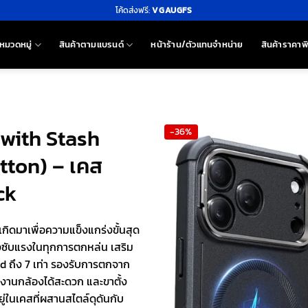
โค้ดส่งฟรี:
VGAUGFS
หมวดหมู่
สินค้าตามแบรนด์
หน้าร้าน/ตัวแทนจำหน่าย
สินค้าราคาพ
 with Stash
-36%
tton) – เคส
ck
ิดมาเพื่อความแข็งแกร่งขั้นสุด
ลังซับแรงในทุกการตกหล่น เสริม
rd ถึง 7 เท่า รองรับการตกจาก
้งานกล้องได้สะดวก และขาตั้ง
ยู่ในเคสที่ผสานสไตล์ดุดันกับ