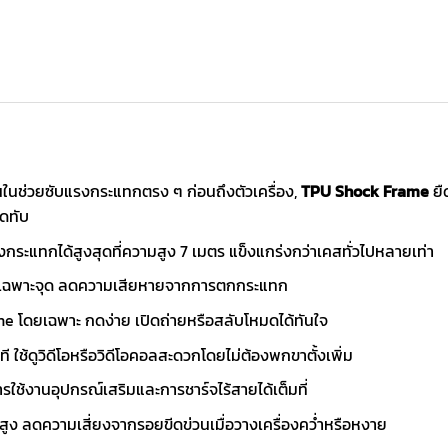
นในช่วยซับแรงกระแทกตรง ๆ ก่อนถึงตัวเครื่อง,
TPU Shock Frame
ยื
ดทับ
กระแทกได้สูงสุดที่ความสูง 7 เมตร แข็งแกร่งกว่าเคสทั่วไปหลายเท่า
ทกเฉพาะจุด ลดความเสียหายจากการตกกระแทก
e โดยเฉพาะ กดง่าย เปิดถ่ายหรือสลับโหมดได้ทันใจ
ี ใช้ดูวิดีโอหรือวิดีโอคอลสะดวกโดยไม่ต้องพกขาตั้งเพิ่ม
ช้งานอุปกรณ์เสริมและการชาร์จไร้สายได้เต็มที่
ง ลดความเสี่ยงจากรอยขีดข่วนเมื่อวางเครื่องคว่ำหรือหงาย