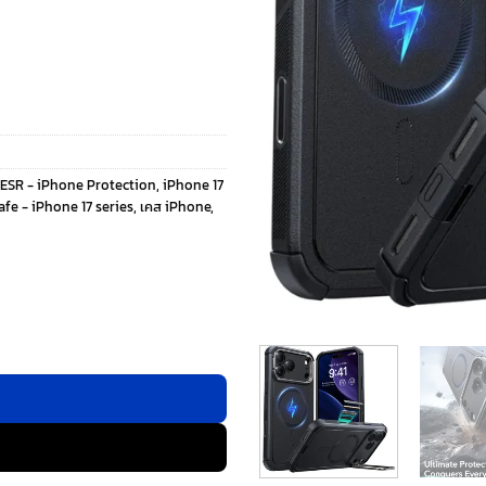
ESR - iPhone Protection
,
iPhone 17
fe - iPhone 17 series
,
เคส iPhone
,
d (Camera Control Button) - เคส iPhone 17 Pro Max - สี Blac