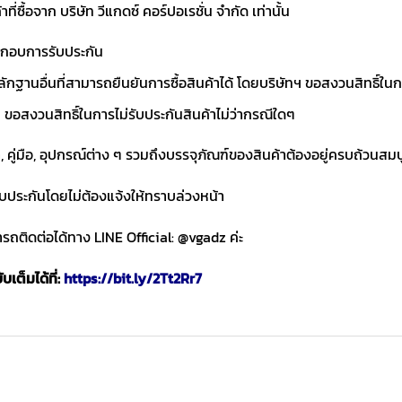
าที่ซื้อจาก บริษัท วีแกดซ์ คอร์ปอเรชั่น จำกัด เท่านั้น
ประกอบการรับประกัน
ักฐานอื่นที่สามารถยืนยันการซื้อสินค้าได้ โดยบริษัทฯ ขอสงวนสิทธ
ขอสงวนสิทธิ์ในการไม่รับประกันสินค้าไม่ว่ากรณีใดๆ
า, คู่มือ, อุปกรณ์ต่าง ๆ รวมถึงบรรจุภัณฑ์ของสินค้าต้องอยู่ครบถ้วนสม
ับประกันโดยไม่ต้องแจ้งให้ทราบล่วงหน้า
ถติดต่อได้ทาง LINE Official: @vgadz ค่ะ
เต็มได้ที่:
https://bit.ly/2Tt2Rr7