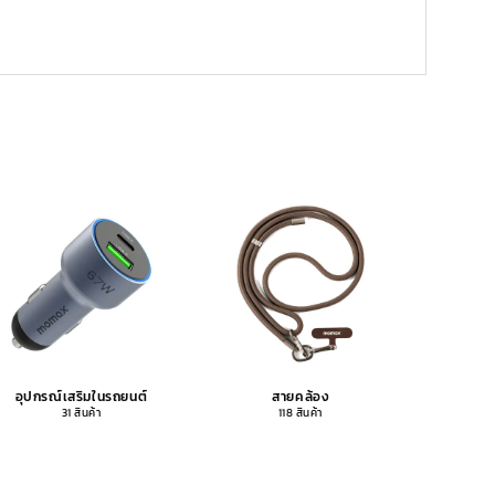
อุปกรณ์เสริมในรถยนต์
สายคล้อง
อุปกรณ
31 สินค้า
118 สินค้า