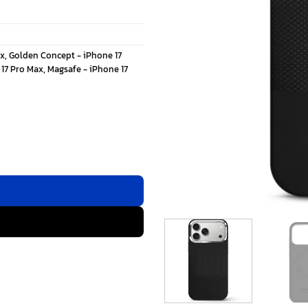
ax
,
Golden Concept - iPhone 17
 17 Pro Max
,
Magsafe - iPhone 17
hone 17 Pro Max - สี Black ชิ้น