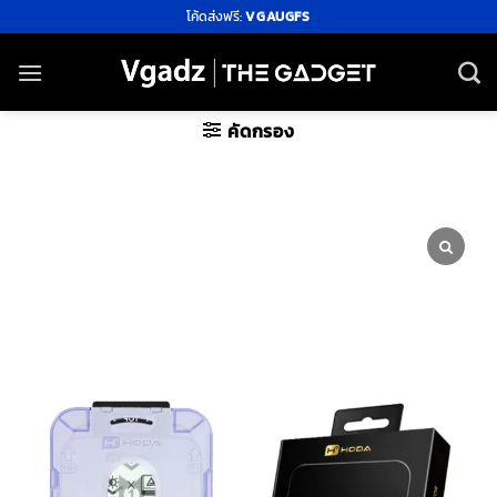
ข้าม
โค้ดส่งฟรี:
VGAUGFS
ไป
ยัง
เนื้อหา
คัดกรอง