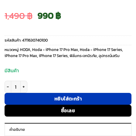
Original
Current
1,490
฿
990
฿
price
price
รหัสสินค้า:
4711630740100
was:
is:
หมวดหมู่:
HODA
,
Hoda - iPhone 17 Pro Max
,
Hoda - iPhone 17 Series
,
iPhone 17 Pro Max
,
iPhone 17 Series
,
ฟิล์มกระจกนิรภัย
,
อุปกรณ์เสริม
1,490 ฿.
990 ฿.
มีสินค้า
จำนวน Hoda รุ่น Blue Light Filter (BLC) with Anti-Reflection (AR) Temp
หยิบใส่ตะกร้า
ซื้อเลย
คำอธิบาย