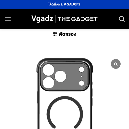
ข้าม
โค้ดส่งฟรี:
VGAUGFS
ไป
ยัง
เนื้อหา
คัดกรอง