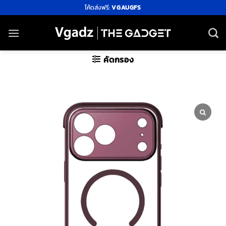
ข้าม
โค้ดส่งฟรี:
VGAUGFS
ไป
ยัง
เนื้อหา
คัดกรอง