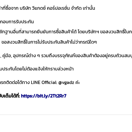
าที่ซื้อจาก บริษัท วีแกดซ์ คอร์ปอเรชั่น จำกัด เท่านั้น
ประกอบการรับประกัน
ักฐานอื่นที่สามารถยืนยันการซื้อสินค้าได้ โดยบริษัทฯ ขอสงวนสิทธ
ขอสงวนสิทธิ์ในการไม่รับประกันสินค้าไม่ว่ากรณีใดๆ
า, คู่มือ, อุปกรณ์ต่าง ๆ รวมถึงบรรจุภัณฑ์ของสินค้าต้องอยู่ครบถ้วนสม
ับประกันโดยไม่ต้องแจ้งให้ทราบล่วงหน้า
ถติดต่อได้ทาง LINE Official: @vgadz ค่ะ
เต็มได้ที่:
https://bit.ly/2Tt2Rr7