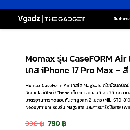
ข้าม
ไป
ยัง
สินค้าตาม
เนื้อหา
Momax รุ่น CaseFORM Air 
เคส iPhone 17 Pro Max – ส
Momax CaseForm Air เคสใส MagSafe ดีไซน์จับถนัดม
ชัดเจนโชว์ดีไซน์ iPhone เต็ม ๆ และขอบที่เล่นสีที่โดดเด
มาตรฐานการทดสอบกันตกสูงสุด 2 เมตร (MIL-STD-810
Neodymium รองรับ MagSafe และการชาร์จไร้สาย (Wi
Original
Current
990
฿
790
฿