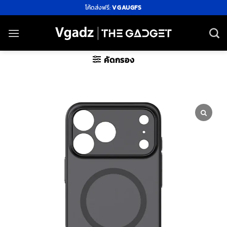
ข้าม
โค้ดส่งฟรี:
VGAUGFS
ไป
ยัง
เนื้อหา
คัดกรอง