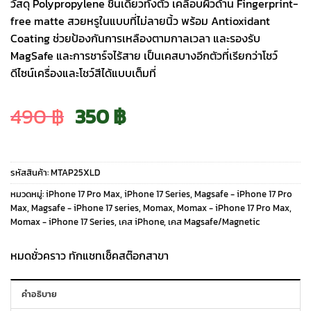
วัสดุ Polypropylene ชิ้นเดียวทั้งตัว เคลือบผิวด้าน Fingerprint-
free matte สวยหรูในแบบที่ไม่ลายนิ้ว พร้อม Antioxidant
Coating ช่วยป้องกันการเหลืองตามกาลเวลา และรองรับ
MagSafe และการชาร์จไร้สาย เป็นเคสบางอีกตัวที่เรียกว่าโชว์
ดีไซน์เครื่องและโชว์สีได้แบบเต็มที่
Original
Current
490
฿
350
฿
price
price
รหัสสินค้า:
MTAP25XLD
was:
is:
หมวดหมู่:
iPhone 17 Pro Max
,
iPhone 17 Series
,
Magsafe - iPhone 17 Pro
Max
,
Magsafe - iPhone 17 series
,
Momax
,
Momax - iPhone 17 Pro Max
,
Momax - iPhone 17 Series
,
เคส iPhone
,
เคส Magsafe/Magnetic
490 ฿.
350 ฿.
หมดชั่วคราว ทักแชทเช็คสต๊อกสาขา
คำอธิบาย