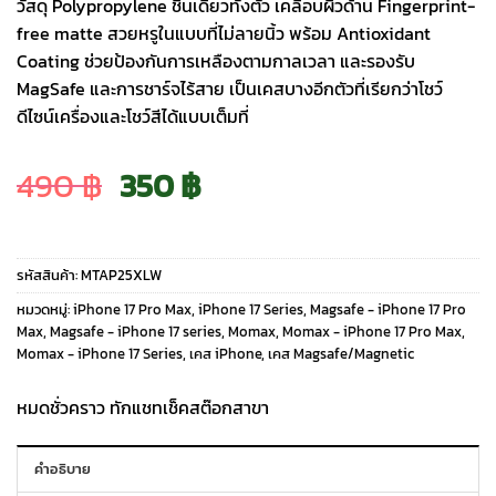
วัสดุ Polypropylene ชิ้นเดียวทั้งตัว เคลือบผิวด้าน Fingerprint-
free matte สวยหรูในแบบที่ไม่ลายนิ้ว พร้อม Antioxidant
Coating ช่วยป้องกันการเหลืองตามกาลเวลา และรองรับ
MagSafe และการชาร์จไร้สาย เป็นเคสบางอีกตัวที่เรียกว่าโชว์
ดีไซน์เครื่องและโชว์สีได้แบบเต็มที่
Original
Current
490
฿
350
฿
price
price
รหัสสินค้า:
MTAP25XLW
was:
is:
หมวดหมู่:
iPhone 17 Pro Max
,
iPhone 17 Series
,
Magsafe - iPhone 17 Pro
Max
,
Magsafe - iPhone 17 series
,
Momax
,
Momax - iPhone 17 Pro Max
,
Momax - iPhone 17 Series
,
เคส iPhone
,
เคส Magsafe/Magnetic
490 ฿.
350 ฿.
หมดชั่วคราว ทักแชทเช็คสต๊อกสาขา
คำอธิบาย