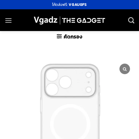
ข้าม
โค้ดส่งฟรี:
VGAUGFS
ไป
ยัง
เนื้อหา
คัดกรอง