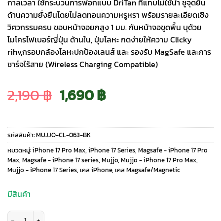
กาลเวลา ใช้กระบวนการฟอกแบบ DriTan ที่แทบไม่ใช้น้ำ ชูจุดยืน
ด้านความยั่งยืนโดยไม่ลดทอนความหรูหรา พร้อมรายละเอียดเชิง
วิศวกรรมครบ ขอบหน้าจอยกสูง 1 มม. กันหน้าจอขูดพื้น บุด้วย
ไมโครไฟเบอร์ญี่ปุ่น ด้านใน, ปุ่มโลหะ กดง่ายให้ความ Clicky
rihv,กรอบกล้องโลหะปกป้องเลนส์ และ รองรับ MagSafe และการ
ชาร์จไร้สาย (Wireless Charging Compatible)
Original
Current
2,190
฿
1,690
฿
price
price
รหัสสินค้า:
MUJJO-CL-063-BK
was:
is:
หมวดหมู่:
iPhone 17 Pro Max
,
iPhone 17 Series
,
Magsafe - iPhone 17 Pro
Max
,
Magsafe - iPhone 17 series
,
Mujjo
,
Mujjo - iPhone 17 Pro Max
,
Mujjo - iPhone 17 Series
,
เคส iPhone
,
เคส Magsafe/Magnetic
2,190 ฿.
1,690 ฿.
มีสินค้า
จำนวน Mujjo รุ่น Full Leather - เคส iPhone 17 Pro Max - สี Black ชิ้น