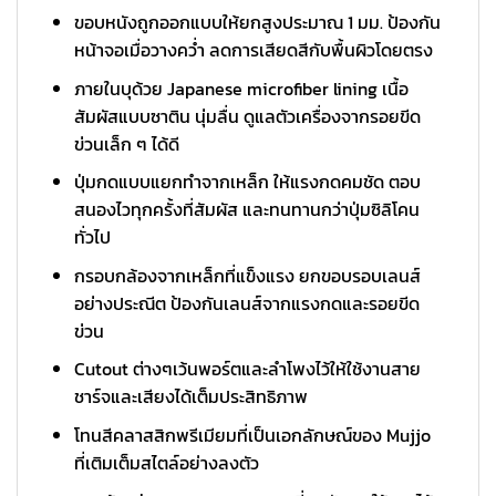
ขอบหนังถูกออกแบบให้ยกสูงประมาณ 1 มม. ป้องกัน
หน้าจอเมื่อวางคว่ำ ลดการเสียดสีกับพื้นผิวโดยตรง
ภายในบุด้วย Japanese microfiber lining เนื้อ
สัมผัสแบบซาติน นุ่มลื่น ดูแลตัวเครื่องจากรอยขีด
ข่วนเล็ก ๆ ได้ดี
ปุ่มกดแบบแยกทำจากเหล็ก ให้แรงกดคมชัด ตอบ
สนองไวทุกครั้งที่สัมผัส และทนทานกว่าปุ่มซิลิโคน
ทั่วไป
กรอบกล้องจากเหล็กที่แข็งแรง ยกขอบรอบเลนส์
อย่างประณีต ป้องกันเลนส์จากแรงกดและรอยขีด
ข่วน
Cutout ต่างๆเว้นพอร์ตและลำโพงไว้ให้ใช้งานสาย
ชาร์จและเสียงได้เต็มประสิทธิภาพ
โทนสีคลาสสิกพรีเมียมที่เป็นเอกลักษณ์ของ Mujjo
ที่เติมเต็มสไตล์อย่างลงตัว