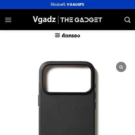
ข้าม
โค้ดส่งฟรี:
VGAUGFS
ไป
ยัง
เนื้อหา
คัดกรอง