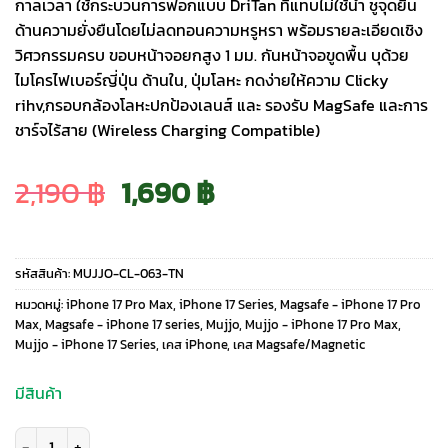
กาลเวลา ใช้กระบวนการฟอกแบบ DriTan ที่แทบไม่ใช้น้ำ ชูจุดยืน
ด้านความยั่งยืนโดยไม่ลดทอนความหรูหรา พร้อมรายละเอียดเชิง
วิศวกรรมครบ ขอบหน้าจอยกสูง 1 มม. กันหน้าจอขูดพื้น บุด้วย
ไมโครไฟเบอร์ญี่ปุ่น ด้านใน, ปุ่มโลหะ กดง่ายให้ความ Clicky
rihv,กรอบกล้องโลหะปกป้องเลนส์ และ รองรับ MagSafe และการ
ชาร์จไร้สาย (Wireless Charging Compatible)
Original
Current
2,190
฿
1,690
฿
price
price
รหัสสินค้า:
MUJJO-CL-063-TN
was:
is:
หมวดหมู่:
iPhone 17 Pro Max
,
iPhone 17 Series
,
Magsafe - iPhone 17 Pro
Max
,
Magsafe - iPhone 17 series
,
Mujjo
,
Mujjo - iPhone 17 Pro Max
,
Mujjo - iPhone 17 Series
,
เคส iPhone
,
เคส Magsafe/Magnetic
2,190 ฿.
1,690 ฿.
มีสินค้า
จำนวน Mujjo รุ่น Full Leather - เคส iPhone 17 Pro Max - สี Tan ชิ้น