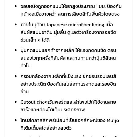
ขอบหนังถูกออกแบบให้ยกสูงประมาณ 1 มม. ป้องกัน
หน้าจอเมื่อวางคว่ำ ลดการเสียดสีกับพื้นผิวโดยตรง
ภายในบุด้วย Japanese microfiber lining เนื้อ
สัมผัสแบบซาติน นุ่มลื่น ดูแลตัวเครื่องจากรอยขีด
ข่วนเล็ก ๆ ได้ดี
ปุ่มกดแบบแยกทำจากเหล็ก ให้แรงกดคมชัด ตอบ
สนองไวทุกครั้งที่สัมผัส และทนทานกว่าปุ่มซิลิโคน
ทั่วไป
กรอบกล้องจากเหล็กที่แข็งแรง ยกขอบรอบเลนส์
อย่างประณีต ป้องกันเลนส์จากแรงกดและรอยขีด
ข่วน
Cutout ต่างๆเว้นพอร์ตและลำโพงไว้ให้ใช้งานสาย
ชาร์จและเสียงได้เต็มประสิทธิภาพ
โทนสีคลาสสิกพรีเมียมที่เป็นเอกลักษณ์ของ Mujjo
ที่เติมเต็มสไตล์อย่างลงตัว