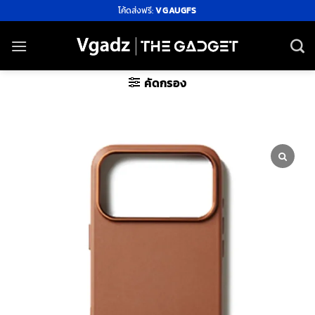
ข้าม
โค้ดส่งฟรี:
VGAUGFS
ไป
ยัง
เนื้อหา
คัดกรอง