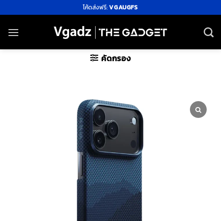
ข้าม
โค้ดส่งฟรี:
VGAUGFS
ไป
ยัง
เนื้อหา
คัดกรอง