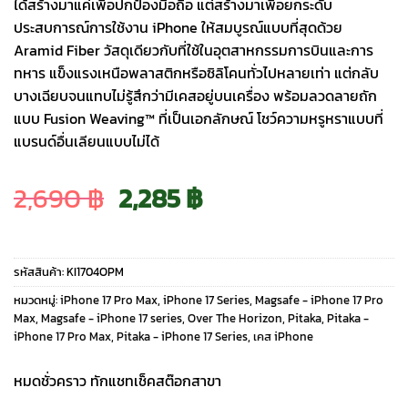
ได้สร้างมาแค่เพื่อปกป้องมือถือ แต่สร้างมาเพื่อยกระดับ
ประสบการณ์การใช้งาน iPhone ให้สมบูรณ์แบบที่สุดด้วย
Aramid Fiber วัสดุเดียวกับที่ใช้ในอุตสาหกรรมการบินและการ
ทหาร แข็งแรงเหนือพลาสติกหรือซิลิโคนทั่วไปหลายเท่า แต่กลับ
บางเฉียบจนแทบไม่รู้สึกว่ามีเคสอยู่บนเครื่อง พร้อมลวดลายถัก
แบบ Fusion Weaving™ ที่เป็นเอกลักษณ์ โชว์ความหรูหราแบบที่
แบรนด์อื่นเลียนแบบไม่ได้
Original
Current
2,690
฿
2,285
฿
price
price
รหัสสินค้า:
KI1704OPM
was:
is:
หมวดหมู่:
iPhone 17 Pro Max
,
iPhone 17 Series
,
Magsafe - iPhone 17 Pro
Max
,
Magsafe - iPhone 17 series
,
Over The Horizon
,
Pitaka
,
Pitaka -
iPhone 17 Pro Max
,
Pitaka - iPhone 17 Series
,
เคส iPhone
2,690 ฿.
2,285 ฿.
หมดชั่วคราว ทักแชทเช็คสต๊อกสาขา