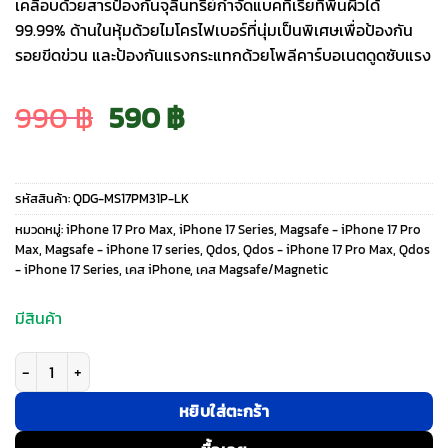
เคลือบด้วยสารป้องกันจุลินทรีย์กำจัดแบคทีเรียที่พื้นผิวได้
99.99% ด้านในหุ้มด้วยไมโครไฟเบอร์ที่นุ่มเป็นพิเศษเพื่อป้องกัน
รอยขีดข่วน และป้องกันแรงกระแทกด้วยโพลีคาร์บอเนตดูดซับแรง
Original
Current
990
฿
590
฿
price
price
รหัสสินค้า:
QDG-MS17PM31P-LK
was:
is:
หมวดหมู่:
iPhone 17 Pro Max
,
iPhone 17 Series
,
Magsafe - iPhone 17 Pro
Max
,
Magsafe - iPhone 17 series
,
Qdos
,
Qdos - iPhone 17 Pro Max
,
Qdos
- iPhone 17 Series
,
เคส iPhone
,
เคส Magsafe/Magnetic
990 ฿.
590 ฿.
มีสินค้า
จำนวน QDOS รุ่น Touch with Snap - เคส iPhone 17 Pro Max - สี Black ชิ้น
หยิบใส่ตะกร้า