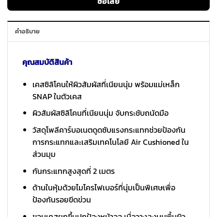
ซื้อเลย
คำอธิบาย
คุณสมบัติสินค้า
เคสซิลิโคนให้ผิวสัมผัสที่เนียนนุ่ม พร้อมแม่เหล็ก
SNAP ในตัวเคส
ผิวสัมผัสซิลิโคนที่เนียนนุ่ม จับกระชับถนัดมือ
วัสดุโพลีคาร์บอเนตดูดซับแรงกระแทกช่วยป้องกัน
การกระแทกและเสริมเทคโนโลยี Air Cushioned ใน
ส่วนมุม
กันกระแทกสูงสุดที่ 2 เมตร
ด้านในหุ้มด้วยไมโครไฟเบอร์ที่นุ่มเป็นพิเศษเพื่อ
ป้องกันรอยขีดข่วน
ขอบเคสยกขึ้นปกป้องหน้าจอ เมื่อวางลงบนพื้นผิว