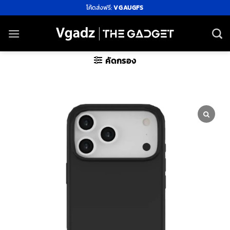
ข้าม
โค้ดส่งฟรี:
VGAUGFS
ไป
ยัง
เนื้อหา
คัดกรอง