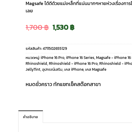
Magsafe ได้ดีด้วยแม่เหล็กที่แน่นมากๆหายห่วงเรื่องกา
เลย
Original
Current
1,700
฿
1,530
฿
price
price
รหัสสินค้า:
4711502655129
was:
is:
หมวดหมู่:
iPhone 16 Pro
,
iPhone 16 Series
,
Magsafe - iPhone 16
Rhinoshield
,
Rhinoshield - iPhone 16 Pro
,
Rhinoshield - iPho
1,700 ฿.
1,530 ฿.
JellyTint
,
อุปกรณ์เสริม
,
เคส iPhone
,
เคส Magsafe
หมดชั่วคราว ทักแชทเช็คสต๊อกสาขา
คำอธิบาย