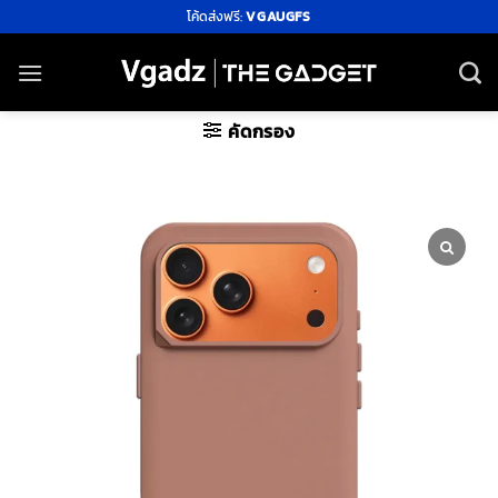
ข้าม
โค้ดส่งฟรี:
VGAUGFS
ไป
ยัง
เนื้อหา
คัดกรอง