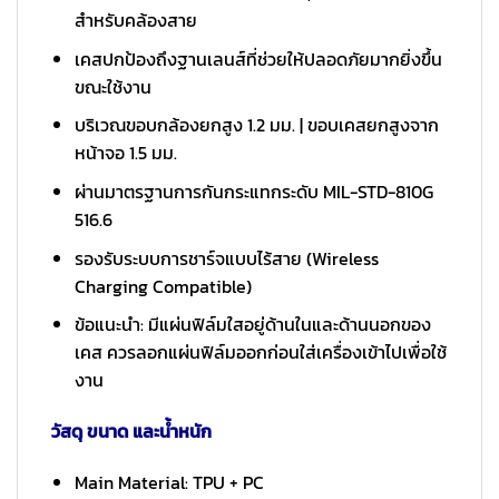
สำหรับคล้องสาย
เคสปกป้องถึงฐานเลนส์ที่ช่วยให้ปลอดภัยมากยิ่งขึ้น
ขณะใช้งาน
บริเวณขอบกล้องยกสูง 1.2 มม. | ขอบเคสยกสูงจาก
หน้าจอ 1.5 มม.
ผ่านมาตรฐานการกันกระแทกระดับ MIL-STD-810G
516.6
รองรับระบบการชาร์จแบบไร้สาย (Wireless
Charging Compatible)
ข้อแนะนำ: มีแผ่นฟิล์มใสอยู่ด้านในและด้านนอกของ
เคส ควรลอกแผ่นฟิล์มออกก่อนใส่เครื่องเข้าไปเพื่อใช้
งาน
วัสดุ ขนาด และน้ำหนัก
Main Material: TPU + PC