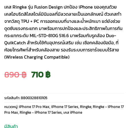
เคส Ringke รุ่น Fusion Design ปกป้อง iPhone ของคุณด้วย
เคสไฮบริดสีใสสไตล์มินิมอลที่มีลวดลายเป็นเอกลักษณ์ ตัวเคสทำ
จากวัสดุ TPU + PC การออกแบบที่บางและน้ำหนักเบา แต่ยังช่วย
ดูดซับแรงกระแทก มาพร้อมการปกป้องและประสิทธิภาพในการกัน
กระแทกระดับ MIL-STD-810G 516.6 มาพร้อมกับรูคล้อง Duo-
QuikCatch สำหรับใช้กับอุปกรณ์เสริม เช่น เชือกคล้องข้อมือ, ที่
ห้อยโทรศัพท์สำหรับคล้องสาย รองรับระบบการชาร์จแบบไร้สาย
(Wireless Charging Compatible)
Original
Current
890
฿
710
฿
price
price
รหัสสินค้า:
8800328810105
was:
is:
หมวดหมู่:
iPhone 17 Pro Max
,
iPhone 17 Series
,
Ringke
,
Ringke - iPhone 17
Pro Max
,
Ringke - iPhone 17 Series
,
เคส iPhone
890 ฿.
710 ฿.
มีสินค้า