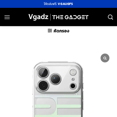
ข้าม
โค้ดส่งฟรี:
VGAUGFS
ไป
ยัง
เนื้อหา
คัดกรอง