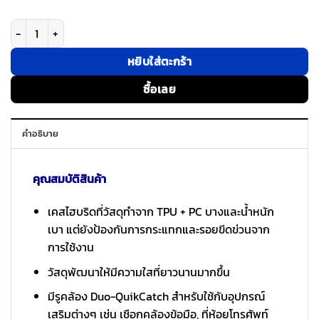
จำนวน Ringke รุ่น Fusion Design - เคส iPhone 17 Pro Max - สี Seoul ชิ้น
หยิบใส่ตะกร้า
ซื้อเลย
คำอธิบาย
คุณสมบัติสินค้า
เคสไฮบริดที่วัสดุทำจาก TPU + PC บางและน้ำหนัก
เบา แต่ยังป้องกันการกระแทกและรอยขีดข่วนจาก
การใช้งาน
วัสดุพัฒนาให้มีความใสที่ยาวนานมากขึ้น
มีรูคล้อง Duo-QuikCatch สำหรับใช้กับอุปกรณ์
เสริมต่างๆ เช่น เชือกคล้องข้อมือ, ที่ห้อยโทรศัพท์