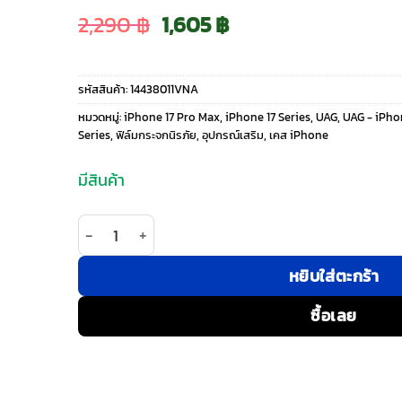
Original
Current
2,290
฿
1,605
฿
price
price
รหัสสินค้า:
14438011VNA
was:
is:
หมวดหมู่:
iPhone 17 Pro Max
,
iPhone 17 Series
,
UAG
,
UAG - iPho
Series
,
ฟิล์มกระจกนิรภัย
,
อุปกรณ์เสริม
,
เคส iPhone
2,290 ฿.
1,605 ฿.
มีสินค้า
จำนวน UAG รุ่น Glass Shield Ultra - ฟิล์มกระจก i
หยิบใส่ตะกร้า
ซื้อเลย