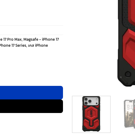
e 17 Pro Max
,
Magsafe - iPhone 17
Phone 17 Series
,
เคส iPhone
Max - สี Crimson ชิ้น