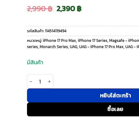
Original
Current
2,990
฿
2,390
฿
price
price
รหัสสินค้า:
114514119494
was:
is:
หมวดหมู่:
iPhone 17 Pro Max
,
iPhone 17 Series
,
Magsafe - iPhon
series
,
Monarch Series
,
UAG
,
UAG - iPhone 17 Pro Max
,
UAG - i
2,990 ฿.
2,390 ฿.
มีสินค้า
จำนวน UAG รุ่น Monarch Pro - เคส iPhone 17 Pro 
หยิบใส่ตะกร้า
ซื้อเลย