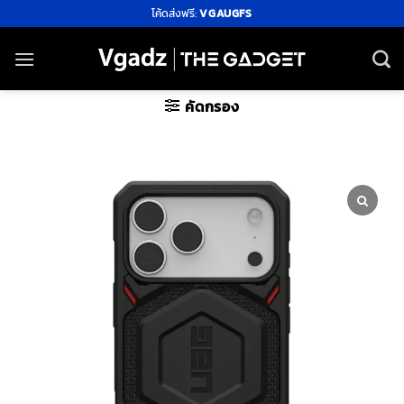
ข้าม
โค้ดส่งฟรี:
VGAUGFS
ไป
ยัง
เนื้อหา
คัดกรอง