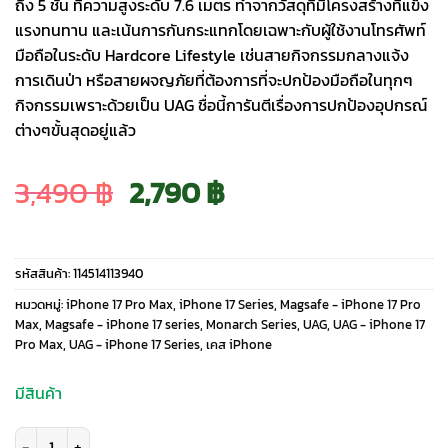
ถึง 5 ชั้น ที่ความสูงระดับ 7.6 เมตร ทำจากวัสดุที่มีโครงสร้างที่แข็ง
แรงทนทาน และเน้นการกันกระแทกโดยเฉพาะกับผู้ใช้งานโทรศัพท์
มือถือในระดับ Hardcore Lifestyle เช่นสายกิจกรรมกลางแจ้ง
การเดินป่า หรือสายผจญภัยที่ต้องการที่จะปกป้องมือถือในทุกๆ
กิจกรรมเพราะด้วยเป็น UAG ชื่อนี้การันตีเรื่องการปกป้องอุปกรณ์
ต่างๆขั้นสุดอยู่แล้ว
Original
Current
3,490
฿
2,790
฿
price
price
รหัสสินค้า:
114514113940
was:
is:
หมวดหมู่:
iPhone 17 Pro Max
,
iPhone 17 Series
,
Magsafe - iPhone 17 Pro
Max
,
Magsafe - iPhone 17 series
,
Monarch Series
,
UAG
,
UAG - iPhone 17
Pro Max
,
UAG - iPhone 17 Series
,
เคส iPhone
3,490 ฿.
2,790 ฿.
มีสินค้า
จำนวน UAG รุ่น Monarch Pro - เคส iPhone 17 Pro Max - สี Kevlar Black ชิ