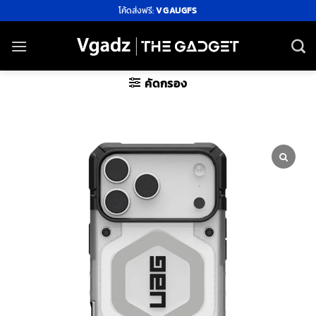
ข้าม
โค้ดส่งฟรี:
VGAUGFS
ไป
ยัง
เนื้อหา
คัดกรอง