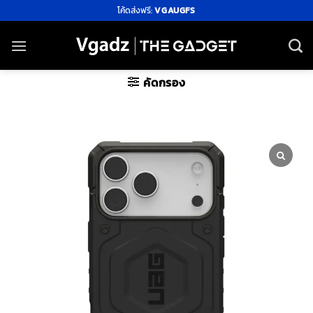
ข้าม
โค้ดส่งฟรี:
VGAUGFS
ไป
ยัง
เนื้อหา
คัดกรอง