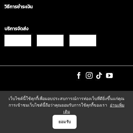
วิธีการชำระเงิน
บริการจัดส่ง
Copyrights © 2021 & All Rights Reserved Vgadz Corporation Co.,Ltd
เว็บไซต์นี้ใช้คุกกี้เพื่อมอบประสบการณ์การท่องเว็บที่ดียิ่งขึ้นแก่คุณ
การเข้าชมเว็บไซต์นี้ถือว่าคุณยอมรับการใช้คุกกี้ของเรา
อ่านเพิ่ม
เติม
0
ยอมรับ
หน้าแรก
สินค้า
แจ้งชำระเงิน
บัญชี
ตระกร้า