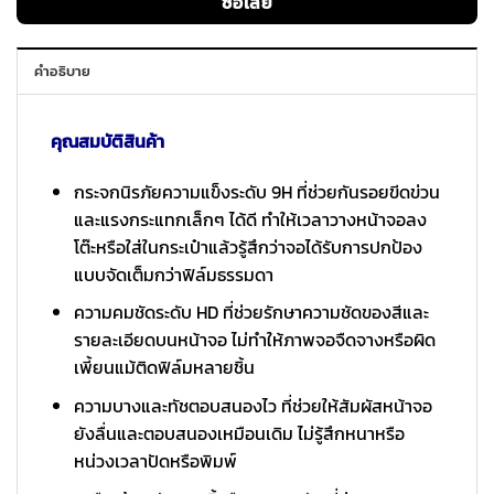
ซื้อเลย
คำอธิบาย
คุณสมบัติสินค้า
กระจกนิรภัยความแข็งระดับ 9H ที่ช่วยกันรอยขีดข่วน
และแรงกระแทกเล็กๆ ได้ดี ทำให้เวลาวางหน้าจอลง
โต๊ะหรือใส่ในกระเป๋าแล้วรู้สึกว่าจอได้รับการปกป้อง
แบบจัดเต็มกว่าฟิล์มธรรมดา
ความคมชัดระดับ HD ที่ช่วยรักษาความชัดของสีและ
รายละเอียดบนหน้าจอ ไม่ทำให้ภาพจอจืดจางหรือผิด
เพี้ยนแม้ติดฟิล์มหลายชิ้น
ความบางและทัชตอบสนองไว ที่ช่วยให้สัมผัสหน้าจอ
ยังลื่นและตอบสนองเหมือนเดิม ไม่รู้สึกหนาหรือ
หน่วงเวลาปัดหรือพิมพ์