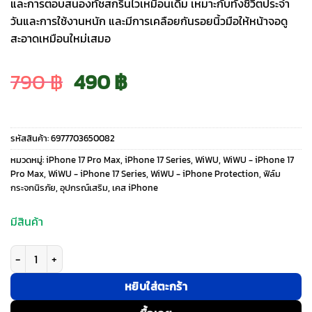
และการตอบสนองทัชสกรีนไวเหมือนเดิม เหมาะกับทั้งชีวิตประจำ
วันและการใช้งานหนัก และมีการเคลือยกันรอยนิ้วมือให้หน้าจอดู
สะอาดเหมือนใหม่เสมอ
Original
Current
790
฿
490
฿
price
price
รหัสสินค้า:
6977703650082
was:
is:
หมวดหมู่:
iPhone 17 Pro Max
,
iPhone 17 Series
,
WiWU
,
WiWU - iPhone 17
Pro Max
,
WiWU - iPhone 17 Series
,
WiWU - iPhone Protection
,
ฟิล์ม
กระจกนิรภัย
,
อุปกรณ์เสริม
,
เคส iPhone
790 ฿.
490 ฿.
มีสินค้า
จำนวน WiWU รุ่น Easy install Tempered Glass - ฟิล์มกระจก iPhone 17 Pr
หยิบใส่ตะกร้า