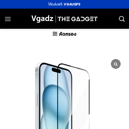
ข้าม
โค้ดส่งฟรี:
VGAUGFS
ไป
ยัง
เนื้อหา
คัดกรอง