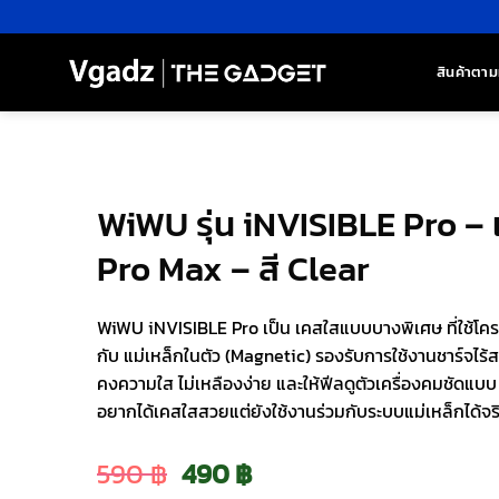
ข้าม
ไป
ยัง
สินค้าตาม
เนื้อหา
WiWU รุ่น iNVISIBLE Pro – 
Pro Max – สี Clear
WiWU iNVISIBLE Pro เป็น เคสใสแบบบางพิเศษ ที่ใช้โค
กับ แม่เหล็กในตัว (Magnetic) รองรับการใช้งานชาร์จไร้
คงความใส ไม่เหลืองง่าย และให้ฟีลดูตัวเครื่องคมชัดแบบ 
อยากได้เคสใสสวยแต่ยังใช้งานร่วมกับระบบแม่เหล็กได้จร
Original
Current
590
฿
490
฿