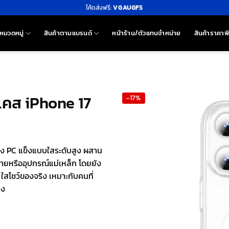
โค้ดส่งฟรี:
VGAUGFS
หมวดหมู่
สินค้าตามแบรนด์
หน้าร้าน/ตัวแทนจำหน่าย
สินค้าราคาพ
เคส iPhone 17
-17%
รง PC แข็งแบบใสระดับสูง ผสาน
สายหรืออุปกรณ์แม่เหล็ก โดยยัง
ใสโชว์ของจริง เหมาะกับคนที่
ิง