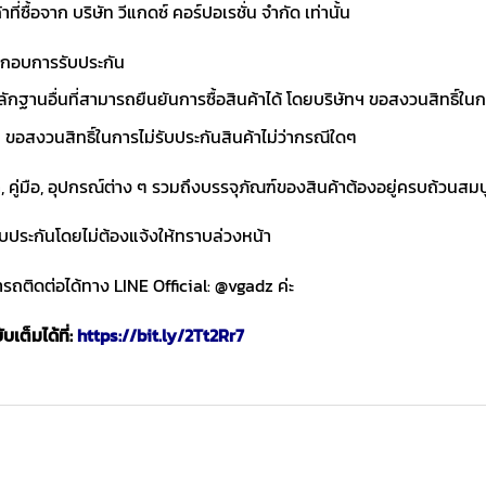
าที่ซื้อจาก บริษัท วีแกดซ์ คอร์ปอเรชั่น จำกัด เท่านั้น
ประกอบการรับประกัน
ักฐานอื่นที่สามารถยืนยันการซื้อสินค้าได้ โดยบริษัทฯ ขอสงวนสิทธ
ขอสงวนสิทธิ์ในการไม่รับประกันสินค้าไม่ว่ากรณีใดๆ
า, คู่มือ, อุปกรณ์ต่าง ๆ รวมถึงบรรจุภัณฑ์ของสินค้าต้องอยู่ครบถ้วนสม
ับประกันโดยไม่ต้องแจ้งให้ทราบล่วงหน้า
ถติดต่อได้ทาง LINE Official: @vgadz ค่ะ
เต็มได้ที่:
https://bit.ly/2Tt2Rr7