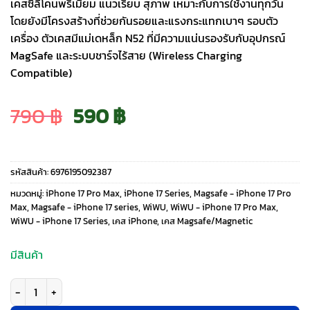
เคสซิลิโคนพรีเมียม แนวเรียบ สุภาพ เหมาะกับการใช้งานทุกวัน
โดยยังมีโครงสร้างที่ช่วยกันรอยและแรงกระแทกเบาๆ รอบตัว
เครื่อง ตัวเคสมีแม่เดหล็ก N52 ที่มีความแน่นรองรับกับอุปกรณ์
MagSafe และระบบชาร์จไร้สาย (Wireless Charging
Compatible)
Original
Current
790
฿
590
฿
price
price
รหัสสินค้า:
6976195092387
was:
is:
หมวดหมู่:
iPhone 17 Pro Max
,
iPhone 17 Series
,
Magsafe - iPhone 17 Pro
Max
,
Magsafe - iPhone 17 series
,
WiWU
,
WiWU - iPhone 17 Pro Max
,
WiWU - iPhone 17 Series
,
เคส iPhone
,
เคส Magsafe/Magnetic
790 ฿.
590 ฿.
มีสินค้า
จำนวน WiWU รุ่น Skin Touch - เคส iPhone 17 Pro Max - สี Purple ชิ้น