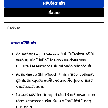
หยิบใส่ตะกร้า
ซื้อเลย
คำอธิบาย
คุณสมบัติสินค้า
ตัวเคสวัสดุ Liquid Silicone ซับในไมโครไฟเบอร์ ให้
ฟีลจับนุ่มมือ ไม่แข็ง ไม่กระด้าง และช่วยลดรอย
ขนแมวหรือรอยจากการเสียดสีกับตัวเครื่องด้านใน
ผิวสัมผัสแบบ Skin-Touch Finish ที่ใช้งานจริงแล้ว
รู้สึกไม่ลื่นหลุดมือ แต่ก็ไม่หนืดจนเก็บฝุ่นง่าย ถือใช้
งานวันต่อวันสบาย
โครงสร้างซิลิโคนยืดหยุ่นกำลังดี ช่วยซับแรงกระแทก
เล็กๆ จากการวางหรือหล่นเบ ๆ โดยไม่ทำให้เคสดู
หนาเทอะทะ