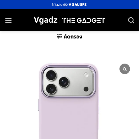
ข้าม
โค้ดส่งฟรี:
VGAUGFS
ไป
ยัง
เนื้อหา
คัดกรอง