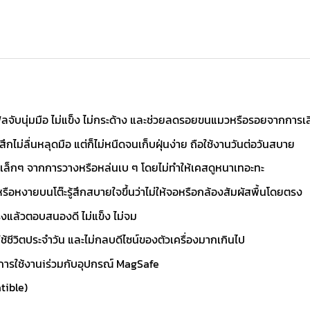
ฟีลจับนุ่มมือ ไม่แข็ง ไม่กระด้าง และช่วยลดรอยขนแมวหรือรอยจากการเสี
สึกไม่ลื่นหลุดมือ แต่ก็ไม่หนืดจนเก็บฝุ่นง่าย ถือใช้งานวันต่อวันสบาย
กเล็กๆ จากการวางหรือหล่นเบ ๆ โดยไม่ทำให้เคสดูหนาเทอะทะ
อหงายบนโต๊ะรู้สึกสบายใจขึ้นว่าไม่ให้จอหรือกล้องสัมผัสพื้นโดยตรง
งแล้วตอบสนองดี ไม่แข็ง ไม่จม
น ใช้ชีวิตประจำวัน และไม่กลบดีไซน์ของตัวเครื่องมากเกินไป
บการใช้งานiร่วมกับอุปกรณ์ MagSafe
tible)