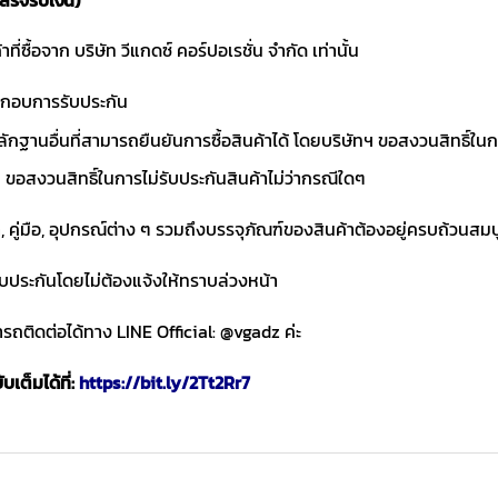
าที่ซื้อจาก บริษัท วีแกดซ์ คอร์ปอเรชั่น จำกัด เท่านั้น
ประกอบการรับประกัน
ักฐานอื่นที่สามารถยืนยันการซื้อสินค้าได้ โดยบริษัทฯ ขอสงวนสิทธ
ขอสงวนสิทธิ์ในการไม่รับประกันสินค้าไม่ว่ากรณีใดๆ
า, คู่มือ, อุปกรณ์ต่าง ๆ รวมถึงบรรจุภัณฑ์ของสินค้าต้องอยู่ครบถ้วนสม
ับประกันโดยไม่ต้องแจ้งให้ทราบล่วงหน้า
ถติดต่อได้ทาง LINE Official: @vgadz ค่ะ
เต็มได้ที่:
https://bit.ly/2Tt2Rr7