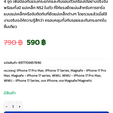
4 จุด เพื่อป้องกันแรงกระแทกและกันขอบตัวเครื่องได้อย่างจริงจัง
พร้อมทั้งมี แม่เหล็ก N52 ในตัว ที่ให้แรงยึดแน่นสำหรับการชาร์จ
แบบแม่เหล็กหรือจับติดกับที่ยึดแม่เหล็กต่างๆ โดยรวมแล้วเมื่อใช้
งานจริงจะให้ความรู้สึกว่า ครอบคลุมทั้งกันรอยและกันกระแทกใน
ชิ้นเดียว
Original
Current
790
฿
590
฿
price
price
รหัสสินค้า:
6977703657890
was:
is:
หมวดหมู่:
iPhone 17 Pro Max
,
iPhone 17 Series
,
Magsafe - iPhone 17 Pro
Max
,
Magsafe - iPhone 17 series
,
WiWU
,
WiWU - iPhone 17 Pro Max
,
WiWU - iPhone 17 Series
,
เคส iPhone
,
เคส Magsafe/Magnetic
790 ฿.
590 ฿.
มีสินค้า
จำนวน WiWU รุ่น Titanium Magnetic Shield Case - เคส iPhone 17 Pro Max 