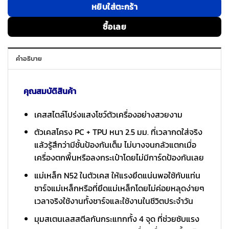
หยิบใส่ตะกร้า
ซื้อเลย
คำอธิบาย
คุณสมบัติสินค้า
เคสสไตล์โปร่งแสงโชว์ตัวเครื่องอย่างสวยงาม
ตัวเคสโครง PC + TPU หนา 2.5 มม. ที่เวลากดใส่จริง
แล้วรู้สึกว่ามีชั้นป้องกันเต็ม ไม่บางจนกลัวแตกเมื่อ
เครื่องตกพื้นหรือลงกระเป๋าโดยไม่มีการ์ดป้องกันเลย
แม่เหล็ก N52 ในตัวเคส ให้แรงยึดแน่นพอใช้กับแท่น
ชาร์จแม่เหล็กหรือที่ยึดแม่เหล็กโดยไม่ค่อยหลุดง่ายๆ
เวลาจริงใช้งานทั้งชาร์จและใช้งานในชีวิตประจำวัน
มุมสเตนเลสสตีลกันกระแทกทั้ง 4 จุด ที่ช่วยซับแรง