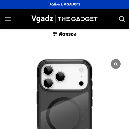
ข้าม
โค้ดส่งฟรี:
VGAUGFS
ไป
ยัง
เนื้อหา
คัดกรอง