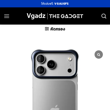
ข้าม
โค้ดส่งฟรี:
VGAUGFS
ไป
ยัง
เนื้อหา
คัดกรอง