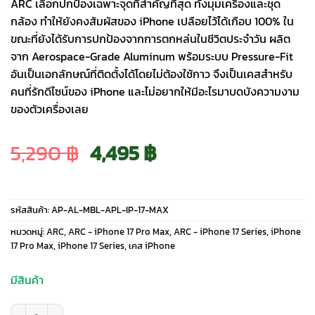
ARC เลือกปกป้องเฉพาะจุดที่สำคัญที่สุด ทั้งมุมเครื่องและชุด
กล้อง ทำให้ยังคงสัมผัสของ iPhone เปลือยไว้ได้เกือบ 100% ใน
ขณะที่ยังได้รับการปกป้องจากการตกหล่นในชีวิตประจำวัน ผลิต
จาก Aerospace-Grade Aluminum พร้อมระบบ Pressure-Fit
อันเป็นเอกลักษณ์ที่ติดตั้งได้โดยไม่ต้องใช้กาว จึงเป็นเคสสำหรับ
คนที่รักดีไซน์ของ iPhone และไม่อยากให้มีอะไรมาบดบังความงาม
ของตัวเครื่องเลย
Original
Current
5,290
฿
4,495
฿
price
price
รหัสสินค้า:
AP-AL-MBL-APL-IP-17-MAX
was:
is:
หมวดหมู่:
ARC
,
ARC - iPhone 17 Pro Max
,
ARC - iPhone 17 Series
,
iPhone
17 Pro Max
,
iPhone 17 Series
,
เคส iPhone
5,290 ฿.
4,495 ฿.
มีสินค้า
จำนวน Arc รุ่น Pulse Aluminum - เคส iPhone 17 Pro Max - สี Matte Blue ช