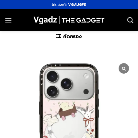
ข้าม
โค้ดส่งฟรี:
VGAUGFS
ไป
ยัง
เนื้อหา
คัดกรอง