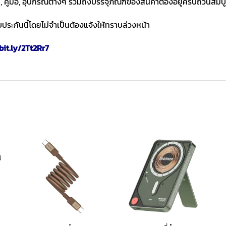
า, คู่มือ, อุปกรณ์ต่างๆ รวมถึงบรรจุภัณฑ์ของสินค้าต้องอยู่ครบถ้วนสมบ
ประกันนี้โดยไม่จำเป็นต้องแจ้งให้ทราบล่วงหน้า
bit.ly/2Tt2Rr7