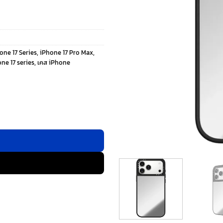
one 17 Series
,
iPhone 17 Pro Max
,
ne 17 series
,
เคส iPhone
Phone 17 Pro Max- สี Silver/Black ชิ้น