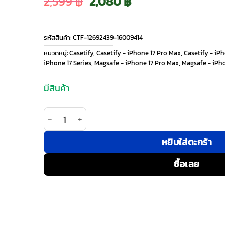
Original
Current
2,599
฿
2,080
฿
price
price
รหัสสินค้า:
CTF-12692439-16009414
was:
is:
หมวดหมู่:
Casetify
,
Casetify - iPhone 17 Pro Max
,
Casetify - iPh
iPhone 17 Series
,
Magsafe - iPhone 17 Pro Max
,
Magsafe - iPho
2,599 ฿.
2,080 ฿.
มีสินค้า
จำนวน Casetify รุ่น Mirror Case (Magsafe) - เคส i
หยิบใส่ตะกร้า
ซื้อเลย