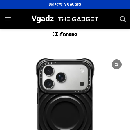
ข้าม
โค้ดส่งฟรี:
VGAUGFS
ไป
ยัง
เนื้อหา
คัดกรอง