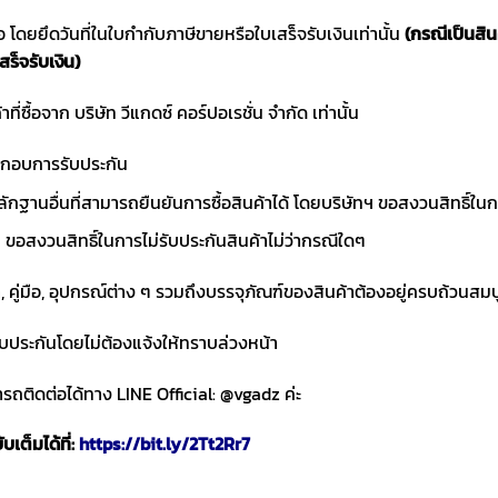
ซื้อ โดยยึดวันที่ในใบกำกับภาษีขายหรือใบเสร็จรับเงินเท่านั้น
(กรณีเป็นสิ
สร็จรับเงิน)
าที่ซื้อจาก บริษัท วีแกดซ์ คอร์ปอเรชั่น จำกัด เท่านั้น
ประกอบการรับประกัน
ักฐานอื่นที่สามารถยืนยันการซื้อสินค้าได้ โดยบริษัทฯ ขอสงวนสิทธ
ขอสงวนสิทธิ์ในการไม่รับประกันสินค้าไม่ว่ากรณีใดๆ
า, คู่มือ, อุปกรณ์ต่าง ๆ รวมถึงบรรจุภัณฑ์ของสินค้าต้องอยู่ครบถ้วนสม
ับประกันโดยไม่ต้องแจ้งให้ทราบล่วงหน้า
ถติดต่อได้ทาง LINE Official: @vgadz ค่ะ
เต็มได้ที่:
https://bit.ly/2Tt2Rr7